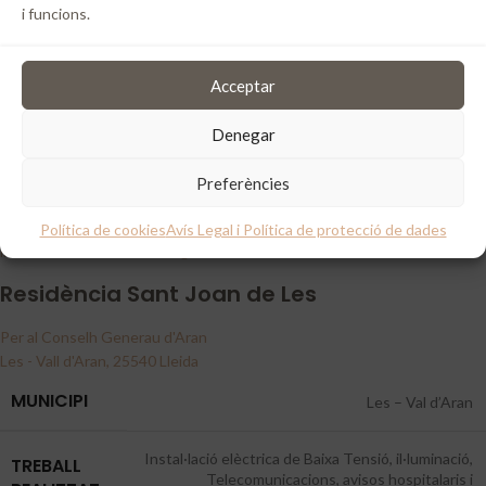
i funcions.
Acceptar
Denegar
Preferències
Política de cookies
Avís Legal i Política de protecció de dades
Instal·lació elèctrica residència geriàtrica.
Residència Sant Joan de Les
Per al Conselh Generau d'Aran
Les - Vall d'Aran, 25540 Lleida
MUNICIPI
Les – Val d’Aran
Instal·lació elèctrica de Baixa Tensió, il·luminació,
TREBALL
Telecomunicacions, avisos hospitalaris i