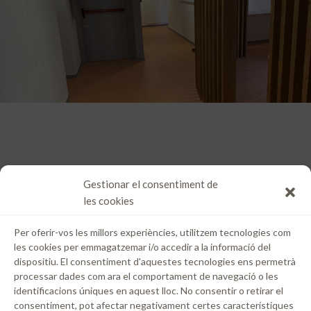
Gestionar el consentiment de
les cookies
Per oferir-vos les millors experiències, utilitzem tecnologies com
les cookies per emmagatzemar i/o accedir a la informació del
dispositiu. El consentiment d'aquestes tecnologies ens permetrà
processar dades com ara el comportament de navegació o les
identificacions úniques en aquest lloc. No consentir o retirar el
consentiment, pot afectar negativament certes característiques