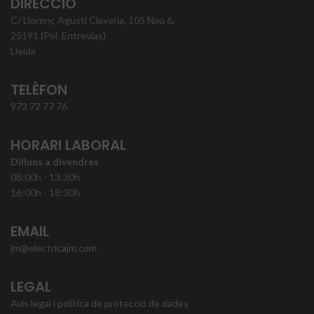
DIRECCIÓ
C/ Llorenç Agustí Claveria, 105 Nau 6.
25191 (Pol. Entrevias)
Lleida
TELÈFON
973 72 77 76
HORARI LABORAL
Dilluns a divendres
08:00h - 13:30h
16:00h - 18:30h
EMAIL
jm@electricajm.com
LEGAL
Avís legal i política de protecció de dades