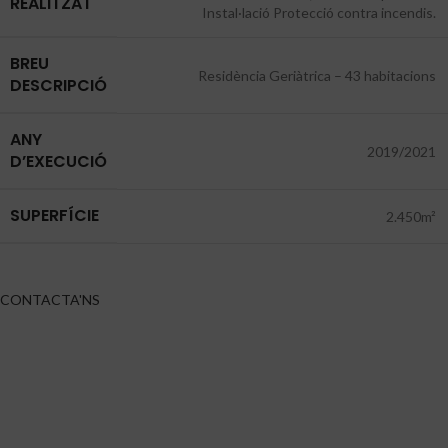
REALITZAT
Instal·lació Protecció contra incendis.
BREU
Residència Geriàtrica – 43 habitacions
DESCRIPCIÓ
ANY
2019/2021
D’EXECUCIÓ
SUPERFÍCIE
2.450m²
CONTACTA'NS